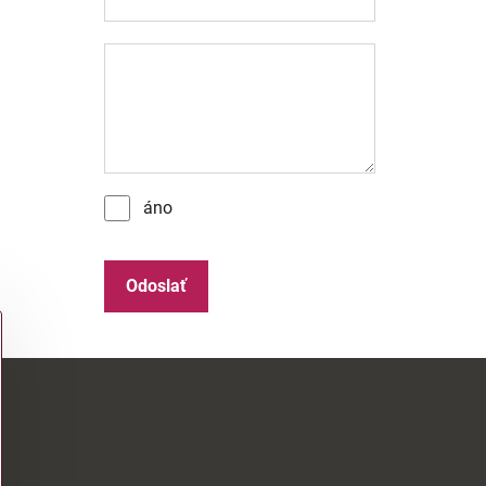
áno
Odoslať