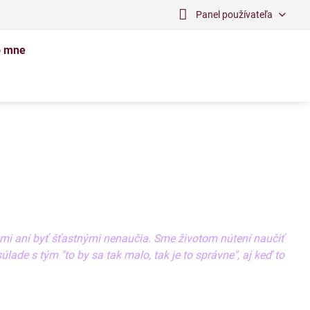
Panel používateľa
o mne
ami ani byť šťastnými nenaučia. Sme životom nútení naučiť
ade s tým "to by sa tak malo, tak je to správne", aj keď to