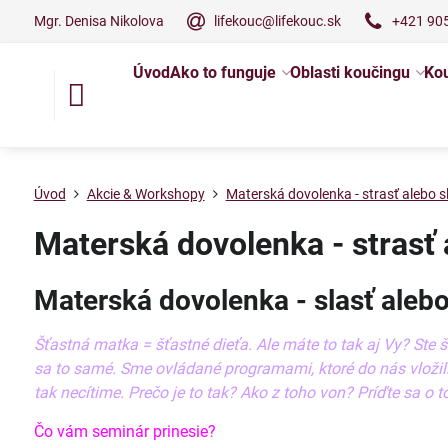
Mgr. Denisa Nikolova
lifekouc@lifekouc.sk
+421 90
Úvod
Ako to funguje
Oblasti koučingu
Kou
Úvod
Akcie & Workshopy
Materská dovolenka - strasť alebo s
Materská dovolenka - strasť 
Materská dovolenka - slasť alebo
Šťastná matka = šťastné dieťa. Ale máte to tak aj Vy? St
sa to samé. Sme ovládané programami, ktoré do nás vložili 
tak necítime. Prečo je to tak? Ako z toho von? Príďte sa o
Čo vám seminár prinesie?