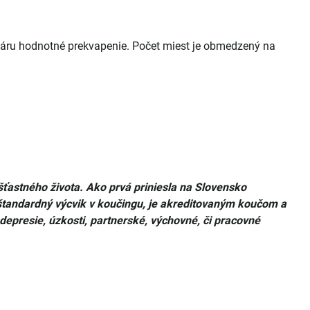
náru hodnotné prekvapenie. Počet miest je obmedzený na
ťastného života. Ako prvá priniesla na Slovensko
 štandardný výcvik v koučingu, je akreditovaným koučom a
epresie, úzkosti, partnerské, výchovné, či pracovné