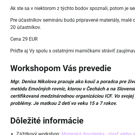
Ak ste sa v niektorom z týchto bodov spoznali, potom je s
Pre účastníkov semináru budú pripravené materiály, malé
20 účastníkov.
Cena 29 EUR
Príďte aj Vy spolu s ostatnými mamičkami stráviť zaujímav
Workshopom Vás prevedie
Mgr. Denisa Nikolova pracuje ako kouč a poradca pre živ
metódu Emočných rovníc, ktorou v Čechách a na Slovensku
certifikovaná medzinárodnou organizáciou ICF. Vo svojej
problémy. Je matkou 2 detí vo veku 15 a 7 rokov.
Dôležité informácie
Zážitkový workshop:
Materská dovolenka - slasť alebo s