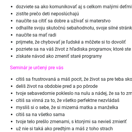
dozviete sa ako komunikovať aj s celkom malými deťmi
zistíte prečo deti neposlúchajú
naučíte sa cítiť sa dobre a užívať si materstvo
odhalíte svoju skutočnú sebahodnotu, svoje silné stránk
naučíte sa mať radi
prijmete, že chybovať je ľudské a môžete si to dovoliť
pozriete sa na váš život z hľadiska programov, ktoré ste s
získate návod ako zmeniť staré programy
Seminár je určený pre vás
cítiš sa frustrovaná a máš pocit, že život sa pre teba sko
delíš život na obdobie pred a po pôrode
tvoje sebavedomie pokleslo na nulu a nádej, že sa to z
cítiš sa vinná za to, že všetko perfektne nezvládaš
myslíš si o sebe, že si mizerná matka a manželka
cítiš sa na všetko sama
tvoje telo prešlo zmenami, s ktorými sa nevieš zmieriť
už nie si taká ako predtým a máš z toho strach