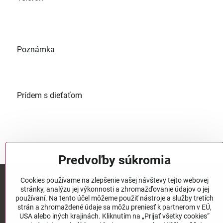
Poznámka
Prídem s dieťaťom
Predvoľby súkromia
Cookies používame na zlepšenie vašej návštevy tejto webovej
stránky, analýzu jej výkonnosti a zhromažďovanie údajov o jej
Mgr. Denisa Nikolova
používaní. Na tento účel môžeme použiť nástroje a služby tretích
lifekouc@lifekouc.sk
strán a zhromaždené údaje sa môžu preniesť k partnerom v EÚ,
USA alebo iných krajinách. Kliknutím na „Prijať všetky cookies“
+421 905 585 342