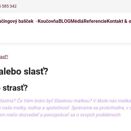
5 585 342
čingový balíček
Koučovňa
BLOG
Médiá
Referencie
Kontakt & 
lasť?
alebo slasť?
 strasť?
e šťastná? Čo Vám bráni byť šťastnou matkou? V škole nás matk
naše matky, rodina a spoločnosť. Správame sa protichodne, v súl
 tom niečo dozvedieť a porozprávať sa o svojich problémoch.