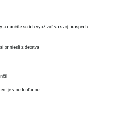
y a naučíte sa ich využívať vo svoj prospech
i priniesli z detstva
nčil
mení je v nedohľadne