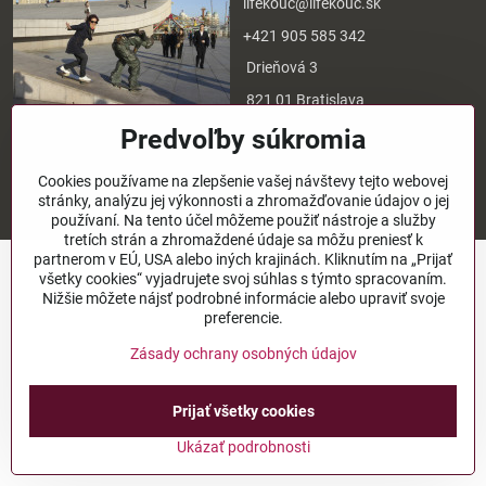
lifekouc@lifekouc.sk
+421 905 585 342
Drieňová 3
821 01 Bratislava
Predvoľby súkromia
©
2026
Copyright
Cookies používame na zlepšenie vašej návštevy tejto webovej
Predvoľby súkromia
Zásady ochrany osobných údajov
stránky, analýzu jej výkonnosti a zhromažďovanie údajov o jej
Vytvorené pomocou:
BiznisWeb.sk
používaní. Na tento účel môžeme použiť nástroje a služby
tretích strán a zhromaždené údaje sa môžu preniesť k
partnerom v EÚ, USA alebo iných krajinách. Kliknutím na „Prijať
všetky cookies“ vyjadrujete svoj súhlas s týmto spracovaním.
Nižšie môžete nájsť podrobné informácie alebo upraviť svoje
preferencie.
Zásady ochrany osobných údajov
Prijať všetky cookies
Ukázať podrobnosti