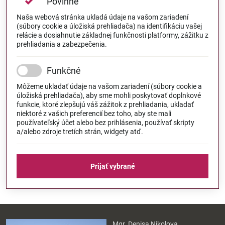
Povinné
Naša webová stránka ukladá údaje na vašom zariadení
(súbory cookie a úložiská prehliadača) na identifikáciu vašej
relácie a dosiahnutie základnej funkčnosti platformy, zážitku z
prehliadania a zabezpečenia.
Funkčné
Môžeme ukladať údaje na vašom zariadení (súbory cookie a
úložiská prehliadača), aby sme mohli poskytovať doplnkové
funkcie, ktoré zlepšujú váš zážitok z prehliadania, ukladať
niektoré z vašich preferencií bez toho, aby ste mali
používateľský účet alebo bez prihlásenia, používať skripty
a/alebo zdroje tretích strán, widgety atď.
Prijať vybrané
Mgr. Denisa Nikolova