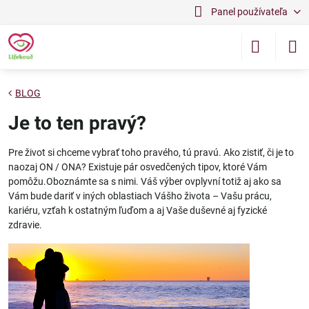
Panel používateľa
BLOG
Je to ten pravý?
Pre život si chceme vybrať toho pravého, tú pravú. Ako zistiť, či je to
naozaj ON / ONA? Existuje pár osvedčených tipov, ktoré Vám
pomôžu.Oboznámte sa s nimi. Váš výber ovplyvní totiž aj ako sa
Vám bude dariť v iných oblastiach Vášho života – Vašu prácu,
kariéru, vzťah k ostatným ľuďom a aj Vaše duševné aj fyzické
zdravie.