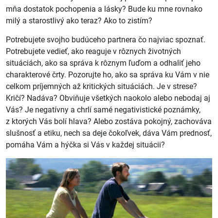
mňa dostatok pochopenia a lásky? Bude ku mne rovnako
milý a starostlivý ako teraz? Ako to zistím?
Potrebujete svojho budúceho partnera čo najviac
spoznať
.
Potrebujete vedieť, ako reaguje v rôznych životných
situáciách, ako sa správa k rôznym ľuďom a odhaliť jeho
charakterové črty. Pozorujte ho, ako sa správa ku Vám v nie
celkom príjemných až kritických situáciách. Je v strese?
Kričí? Nadáva? Obviňuje všetkých naokolo alebo nebodaj aj
Vás? Je negatívny a chrlí samé negativistické poznámky,
z ktorých Vás bolí hlava? Alebo zostáva pokojný, zachováva
slušnosť a etiku, nech sa deje čokoľvek, dáva Vám prednosť,
pomáha Vám a hýčka si Vás v každej situácii?