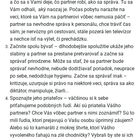
a čo sa s Vami deje, čo partner robí, ako sa správa. Tu sa
Vám odhalí, aký naozaj je. Počas pobytu narazíte na
veci, ktoré sa Vám na partnerovi vôbec nemusia páčiť –
partner sa nevhodne správa k personálu, chce tráviť čas
sám, je nervózny pri cestovaní, stále pozerá len televízor
a nechce ísť na výlet, či prechádzku.
Začnite spolu bývať
– dlhodobejšie spolužitie ukáže jeho
slabiny a partner sa prestane pretvarovať a začne sa
správať prirodzene. Môže sa stať, že sa partner bude
správať nevhodne, nebude dodržiavať poriadok, neuprace
po sebe, nedodržuje hygienu. Začne sa správať inak –
kritizuje, uzurpuje si právo na niektoré veci, správa sa ako
diktátor, manipuluje, žiarli...
Spoznajte jeho priateľov
– väčšinou si k sebe
priťahujeme podobných ľudí. Akí sú priatelia Vášho
partnera? Chce Vás vôbec partner s nimi zoznámiť? Sú to
milí ľudia, ktorí prejavujú o Vašu osobu úprimný záujem?
Alebo sú to kamaráti z mokrej štvrte, ktorí Vášho
vyvoleného ťahajú na zlé chodníčky? Vybrali by ste si ich