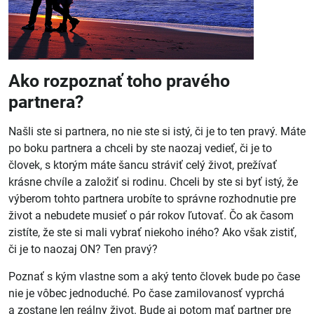
Ako rozpoznať toho pravého
partnera?
Našli ste si partnera, no nie ste si istý, či je to ten pravý. Máte
po boku partnera a chceli by ste naozaj vedieť, či je to
človek, s ktorým máte šancu stráviť celý život, prežívať
krásne chvíle a založiť si rodinu. Chceli by ste si byť istý, že
výberom tohto partnera urobíte to správne rozhodnutie pre
život a nebudete musieť o pár rokov ľutovať. Čo ak časom
zistíte, že ste si mali vybrať niekoho iného? Ako však zistiť,
či je to naozaj ON? Ten pravý?
Poznať s kým vlastne som a aký tento človek bude po čase
nie je vôbec jednoduché. Po čase zamilovanosť vyprchá
a zostane len reálny život. Bude aj potom mať partner pre