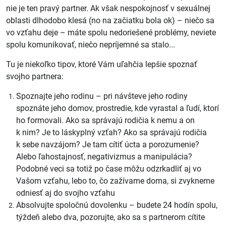
nie je ten pravý partner. Ak však nespokojnosť v sexuálnej
oblasti
dlhodobo klesá
(no na začiatku bola ok) – niečo sa
vo vzťahu deje – máte spolu nedoriešené problémy, neviete
spolu komunikovať, niečo nepríjemné sa stalo...
Tu je niekoľko tipov, ktoré Vám uľahčia lepšie spoznať
svojho partnera:
Spoznajte jeho rodinu
– pri návšteve jeho rodiny
spoznáte jeho domov, prostredie, kde vyrastal a ľudí, ktorí
ho formovali. Ako sa správajú rodičia k nemu a on
k nim? Je to láskyplný vzťah? Ako sa správajú rodičia
k sebe navzájom? Je tam cítiť úcta a porozumenie?
Alebo ľahostajnosť, negativizmus a manipulácia?
Podobné veci sa totiž po čase môžu odzrkadliť aj vo
Vašom vzťahu, lebo to, čo zažívame doma, si zvykneme
odniesť aj do svojho vzťahu
Absolvujte spoločnú dovolenku
– budete 24 hodín spolu,
týždeň alebo dva, pozorujte, ako sa s partnerom cítite