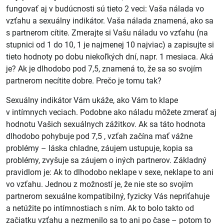
fungovať aj v budúcnosti sú tieto 2 veci: Vaša
nálada
vo
vzťahu a
sexuálny indikátor
. Vaša nálada znamená, ako sa
s partnerom cítite. Zmerajte si Vašu náladu vo vzťahu (na
stupnici od 1 do 10, 1 je najmenej 10 najviac) a zapisujte si
tieto hodnoty po dobu niekoľkých dní, napr. 1 mesiaca. Aká
je? Ak je dlhodobo pod 7,5, znamená to, že sa so svojím
partnerom necítite dobre. Prečo je tomu tak?
Sexuálny indikátor
Vám ukáže, ako Vám to klape
v intímnych veciach. Podobne ako náladu môžete zmerať aj
hodnotu Vašich sexuálnych zážitkov. Ak sa táto hodnota
dlhodobo pohybuje pod 7,5 , vzťah začína mať vážne
problémy – láska chladne, záujem ustupuje, kopia sa
problémy, zvyšuje sa záujem o iných partnerov. Základný
pravidlom je: Ak to dlhodobo neklape v sexe, neklape to ani
vo vzťahu. Jednou z možností je, že nie ste so svojím
partnerom sexuálne kompatibilný, fyzicky Vás nepriťahuje
a netúžite po intímnostiach s ním. Ak to bolo
takto od
začiatku vzťahu
a nezmenilo sa to ani po čase – potom to