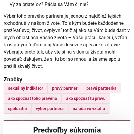
Vy za priateľov? Páčia sa Vám či nie?
Výber toho pravého partnera je jednou z najdôležitejších
rozhodnutí v našom živote. To s kým budete každodenne
prežívať svoj život, ovplyvní totiž aj ako sa Vám bude dariť v
iných oblastiach Vášho života – Vašu prácu, kariéru, vzťah
k ostatným ľuďom a aj Vaše duševné aj fyzické zdravie.
Vyberajte preto tak, aby ste si na sklonku života mohli
povedať: ďakujem, že si tu bol so mnou, a že sme spolu
prežili skvelý život.
Značky
sexuálny indikátor
pravý partner
pravá partnerka
ako spoznať toho pravého
ako spoznať tú pravú
spolužitie
výber partnera
nálada vo vzťahu
Facebook
Twitter
Bluesky
Pinterest
Reddit
LinkedIn
WhatsApp
E-
Predvoľby súkromia
mail